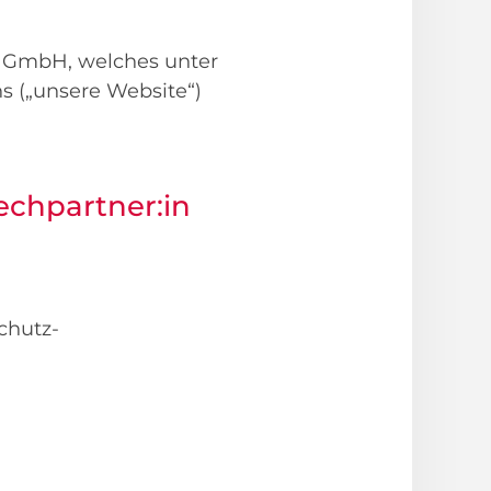
s GmbH, welches unter
 („unsere Website“)
echpartner:in
chutz-